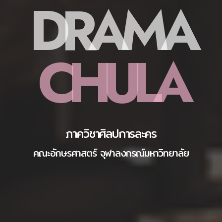
D
R
A
M
A
C
H
U
L
A
ภาควิชาศิลปการละคร
คณะอักษรศาสตร์ จุฬาลงกรณ์มหาวิทยาลัย